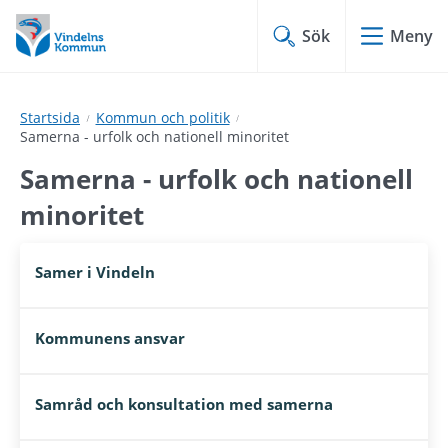
Hoppa
Hoppa
till
till
Sök
Meny
innehåll
undermeny
Startsida
Kommun och politik
Samerna - urfolk och nationell minoritet
Samerna - urfolk och nationell 
minoritet
Samer i Vindeln
Kommunens ansvar
Samråd och konsultation med samerna