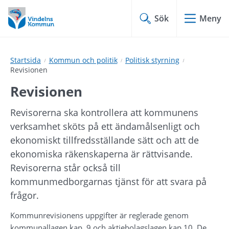
Hoppa
Hoppa
till
till
Sök
Meny
innehåll
undermeny
Startsida
Kommun och politik
Politisk styrning
Revisionen
Revisionen
Revisorerna ska kontrollera att kommunens 
verksamhet sköts på ett ändamålsenligt och 
ekonomiskt tillfredsställande sätt och att de 
ekonomiska räkenskaperna är rättvisande. 
Revisorerna står också till 
kommunmedborgarnas tjänst för att svara på 
frågor.
Kommunrevisionens uppgifter är reglerade genom 
kommunallagen kap. 9 och aktiebolagslagen kap.10. De 