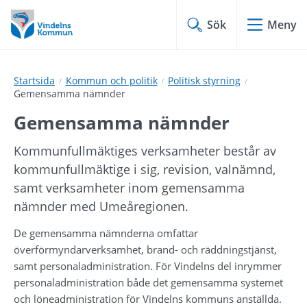
Hoppa
Hoppa
till
till
Sök
Meny
innehåll
undermeny
Startsida
Kommun och politik
Politisk styrning
Gemensamma nämnder
Gemensamma nämnder
Kommunfullmäktiges verksamheter består av 
kommunfullmäktige i sig, revision, valnämnd, 
samt verksamheter inom gemensamma 
nämnder med Umeåregionen.
De gemensamma nämnderna omfattar 
överförmyndarverksamhet, brand- och räddningstjänst, 
samt personaladministration. För Vindelns del inrymmer 
personaladministration både det gemensamma systemet 
och löneadministration för Vindelns kommuns anställda.