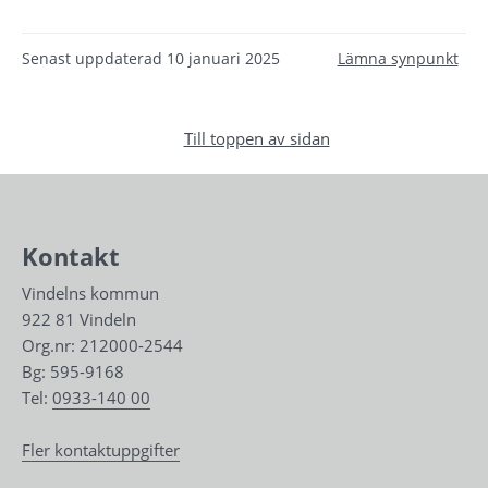
Senast uppdaterad
10 januari 2025
Lämna synpunkt
Till toppen av sidan
Kontakt
Vindelns kommun
922 81 Vindeln
Org.nr: 212000-2544
Bg: 595-9168
Tel: 
0933-140 00
Fler kontaktuppgifter