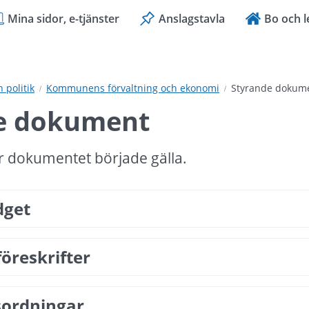
Mina sidor, e-tjänster
Anslagstavla
Bo och l
politik
Kommunens förvaltning och ekonomi
Styrande dokum
e dokument
r dokumentet började gälla.
dget
föreskrifter
sordningar