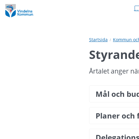
Hoppa
Hoppa
till
till
innehåll
undermeny
Startsida
Kommun och 
Styrand
Årtalet anger nä
Mål och bu
Planer och 
Delegation