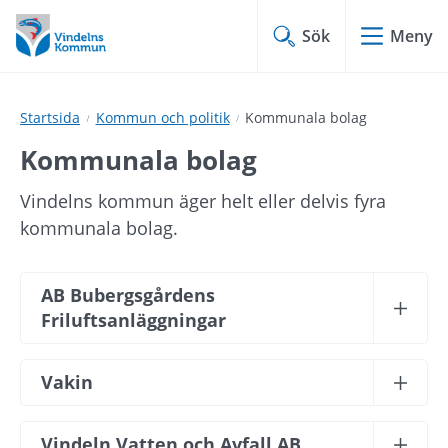
Hoppa
Hoppa
till
till
Sök
Meny
innehåll
undermeny
Startsida
Kommun och politik
Kommunala bolag
Kommunala bolag
Vindelns kommun äger helt eller delvis fyra 
kommunala bolag.
AB Bubergsgårdens 
Friluftsanläggningar
Vakin
Vindeln Vatten och Avfall AB