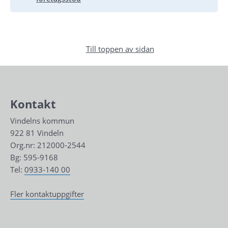
Till toppen av sidan
Kontakt
Vindelns kommun
922 81 Vindeln
Org.nr: 212000-2544
Bg: 595-9168
Tel: 
0933-140 00
Fler kontaktuppgifter