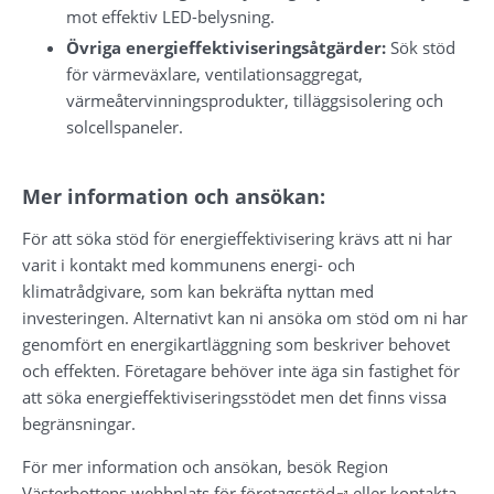
mot effektiv LED-belysning.
Övriga energieffektiviseringsåtgärder:
 Sök stöd 
för värmeväxlare, ventilationsaggregat, 
värmeåtervinningsprodukter, tilläggsisolering och 
solcellspaneler.
Mer information och ansökan:
För att söka stöd för energieffektivisering krävs att ni har 
varit i kontakt med kommunens energi- och 
klimatrådgivare, som kan bekräfta nyttan med 
investeringen. Alternativt kan ni ansöka om stöd om ni har 
genomfört en energikartläggning som beskriver behovet 
och effekten. Företagare behöver inte äga sin fastighet för 
att söka energieffektiviseringsstödet men det finns vissa 
begränsningar.
För mer information och ansökan, besök Region 
Länk till annan web
Västerbottens 
webbplats för företagsstöd
 eller kontakta 