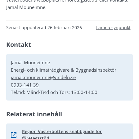
Jamal Mouneimne.
Senast uppdaterad
26 februari 2026
Lämna synpunkt
Kontakt
Jamal Mouneimne
Energi- och klimatrådgivare & Byggnadsinspektör
jamal.mouneimne@vindeln.se
0933-141 39
Tel.tid: Månd-Tisd och Tors: 13:00-14:00
Relaterat innehåll
Region Västerbottens snabbguide för
Länk till annan webbplats, öppnas i nytt fönster.
företagsstöd