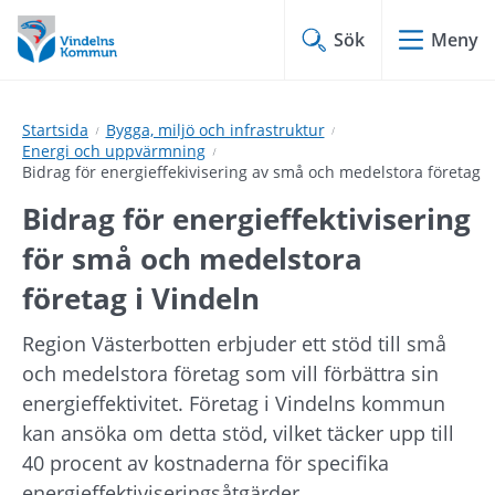
Hoppa
Hoppa
till
till
Sök
Meny
innehåll
undermeny
Startsida
Bygga, miljö och infrastruktur
Energi och uppvärmning
Bidrag för energieffekivisering av små och medelstora företag
Bidrag för energieffektivisering 
för små och medelstora 
företag i Vindeln
Region Västerbotten erbjuder ett stöd till små 
och medelstora företag som vill förbättra sin 
energieffektivitet. Företag i Vindelns kommun 
kan ansöka om detta stöd, vilket täcker upp till 
40 procent av kostnaderna för specifika 
energieffektiviseringsåtgärder.