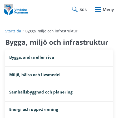
Hoppa
Hoppa
till
till
Sök
Meny
innehåll
undermeny
Startsida
Bygga, miljö och infrastruktur
Bygga, miljö och infrastruktur
Bygga, ändra eller riva
Miljö, hälsa och livsmedel
Samhällsbyggnad och planering
Energi och uppvärmning