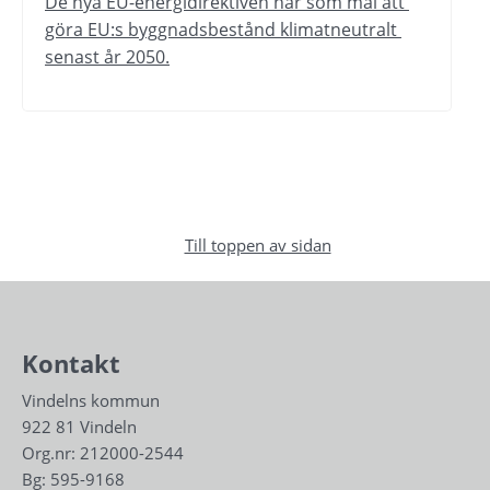
De nya EU-energidirektiven har som mål att 
göra EU:s byggnadsbestånd klimatneutralt 
senast år 2050.
Till toppen av sidan
Kontakt
Vindelns kommun
922 81 Vindeln
Org.nr: 212000-2544
Bg: 595-9168